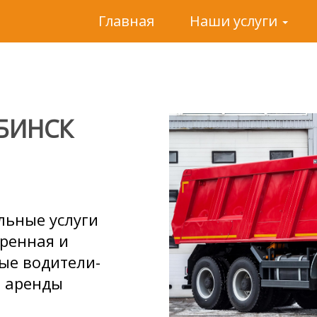
Главная
Наши услуги
БИНСК
льные услуги
еренная и
ые водители-
я аренды