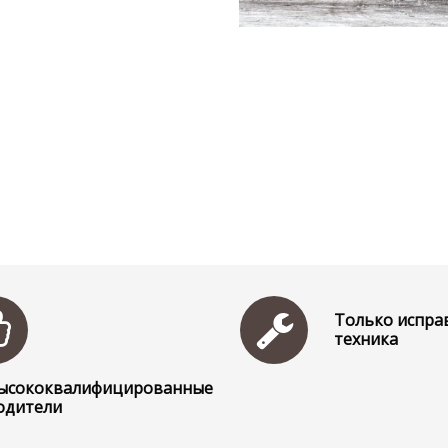
Только испра
техника
ысококвалифицированные
одители