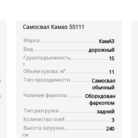
Самосвал Камаз 55111
Марка
КамАЗ
Вид
дорожный
Грузоподъемность,
15
т
Объём кузова, м³
11
Тип проходимости
л
Самосвал
обычный
Наличие фаркопа
н
Оборудован
фаркопом
Тип разгрузки
задний
Количество осей
3
Высота загрузки,
240
см