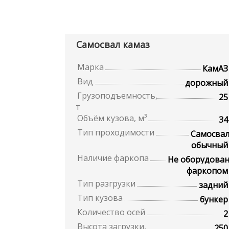
Самосвал камаз
Марка
КамАЗ
Вид
дорожный
Грузоподъемность,
25
т
Объём кузова, м³
34
Тип проходимости
Самосва
обычный
Наличие фаркопа
Не оборудова
фаркопом
Тип разгрузки
задний
Тип кузова
бункер
Количество осей
2
Высота загрузки,
250