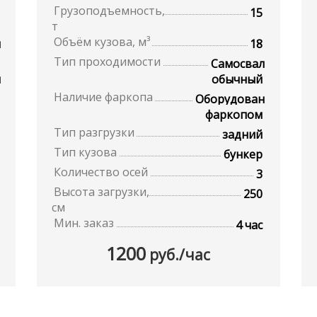
Грузоподъемность,
15
т
Объём кузова, м³
л
18
Тип проходимости
Самосвал
н
обычный
Наличие фаркопа
Оборудован
фаркопом
Тип разгрузки
задний
Тип кузова
бункер
Количество осей
3
Высота загрузки,
250
см
Мин. заказ
4 час
1200
руб./час